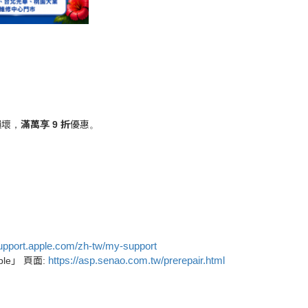
損壞，
滿萬享 9 折
優惠。
support.apple.com/zh-tw/my-support
https://asp.senao.com.tw/prerepair.html
e」 頁面: