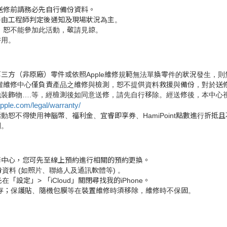
送修前請務必先自行備份資料。
將由工程師判定後通知及現場狀況為主。
，恕不能參加此活動，敬請見諒。
併用。
三方（非原廠）零件或依照Apple維修規範無法單換零件的狀況發生，
權維修中心僅負責產品之維修與檢測，恕不提供資料救援與備份，對於送
裝飾物….等，經檢測後如同意送修，請先自行移除。經送修後，本中心
pple.com/legal/warranty/
恕不得使用神腦幣、福利金、宜睿即享券、HamiPoint點數進行折抵
利。
修中心，您可先至線上預約進行相關的預約更換。
份資料 (如照片、聯絡人及通訊軟體等) 。
「設定」> 「iCloud」關閉尋找我的iPhone。
收存；保護貼、隨機包膜等在裝置維修時須移除，維修時不保固。