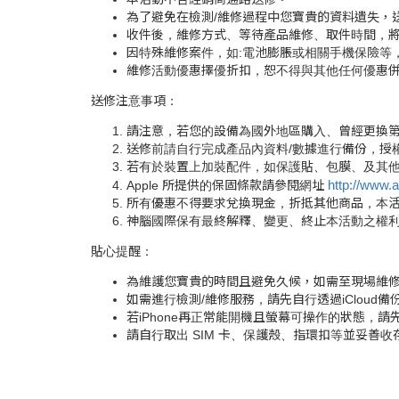
為了避免在檢測/維修過程中您寶貴的資料遺失，
收件後，維修方式、等待產品維修、取件時間，
因特殊維修案件，如:電池膨脹或相關手機保險等
維修活動優惠擇優折扣，恕不得與其他任何優惠
送修注意事項：
請注意，若您的設備為國外地區購入、曾經更換第
送修前請自行完成產品內資料/數據進行備份，授
若有於裝置上加裝配件，如保護貼、包膜、及其他
http://www.a
Apple 所提供的保固條款請參閱網址
所有優惠不得要求兌換現金，折抵其他商品，本活動
神腦國際保有最終解釋、變更、終止本活動之權
貼心提醒：
為維護您寶貴的時間且避免久候，如需至現場維
如需進行檢測/維修服務，請先自行透過iCloud備
若iPhone再正常能開機且螢幕可操作的狀態，請先在
請自行取出 SIM 卡、保護殼、指環扣等並妥善