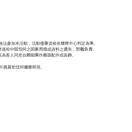
則無法參加本活動，活動優惠資格依維修中心判定為準。
修過程中因任何之因素而造成資料之遺失，恕難負責。
視為客人同意自願拋棄作廢該配件或裝飾。
且不與其他任何優惠併用。