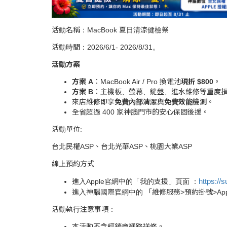
活動名稱：MacBook 夏日清涼健檢祭
活動時間：2026/6/1- 2026/8/31。
活動方案
方案 A
：MacBook Air / Pro 換電池
現折 $800
。
方案 B
：主機板、螢幕、鍵盤、進水維修等重度
來店維修即享
免費內部清潔
與
免費效能檢測
。
全省超過 400 家神腦門市的安心保固後援。
活動單位:
台北民權ASP、台北光華ASP、桃園大業ASP
線上預約方式
https://
進入Apple官網中的「我的支援」頁面 ：
進入神腦國際官網中的 「維修服務>預約掛號>Appl
活動執行注意事項：
本活動不含經銷商通路送修。